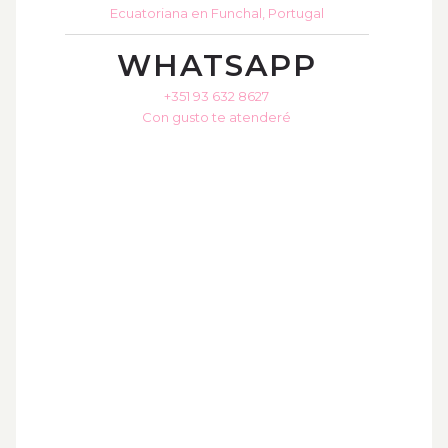
Ecuatoriana en Funchal, Portugal
WHATSAPP
+351 93 632 8627
Con gusto te atenderé