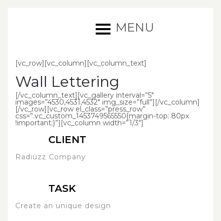
MENU
[vc_row][vc_column][vc_column_text]
Wall Lettering
[/vc_column_text][vc_gallery interval=”5″
images=”4530,4531,4532″ img_size=”full”][/vc_column]
[/vc_row][vc_row el_class=”press_row”
css=”.vc_custom_1453749565550{margin-top: 80px
!important;}”][vc_column width=”1/3″]
CLIENT
Radiuzz Company
TASK
Create an unique design