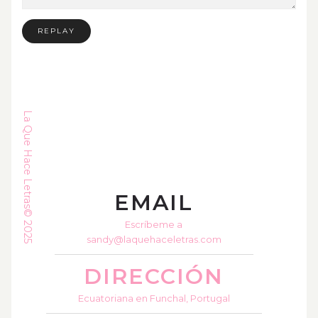
REPLAY
La Que Hace Letras© 2025
EMAIL
Escríbeme a
sandy@laquehaceletras.com
DIRECCIÓN
Ecuatoriana en Funchal, Portugal