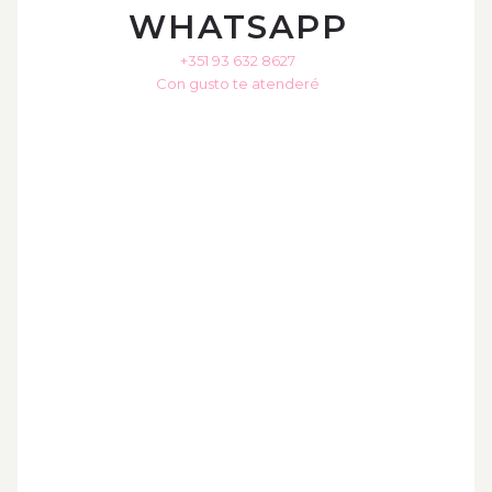
WHATSAPP
+351 93 632 8627
Con gusto te atenderé