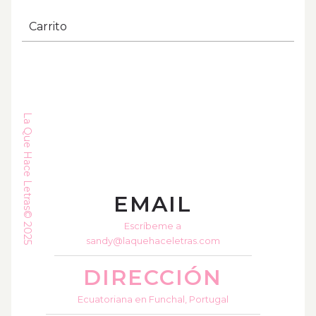
opciones
se
Carrito
pueden
elegir
en
la
página
de
producto
La Que Hace Letras© 2025
EMAIL
Escríbeme a
sandy@laquehaceletras.com
DIRECCIÓN
Ecuatoriana en Funchal, Portugal