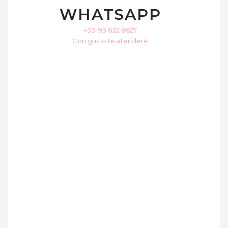
WHATSAPP
+351 93 632 8627
Con gusto te atenderé