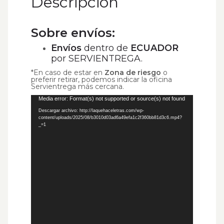
Descripción
Sobre envíos:
Envíos
dentro de
ECUADOR
por SERVIENTREGA.
*En caso de estar en
Zona de riesgo
o
preferir retirar, podemos indicar la oficina
Servientrega más cercana.
Reproductor
Media error: Format(s) not supported or source(s) not found
de
vídeo
Descargar archivo: http://laquehaceletras.com/wp-
content/uploads/2025/08/b3010d03ad6a49efa1c2f360bb81d3c6.mp4?
_=1