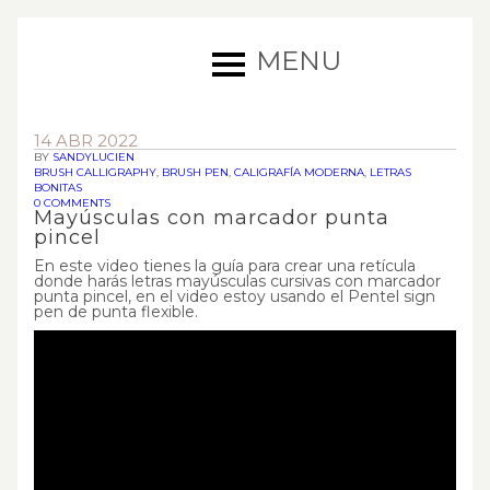
MENU
14 ABR 2022
BY
SANDYLUCIEN
BRUSH CALLIGRAPHY
,
BRUSH PEN
,
CALIGRAFÍA MODERNA
,
LETRAS
BONITAS
0 COMMENTS
Mayúsculas con marcador punta
pincel
En este video tienes la guía para crear una retícula
donde harás letras mayúsculas cursivas con marcador
punta pincel, en el video estoy usando el Pentel sign
pen de punta flexible.