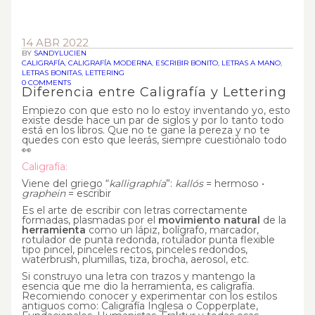
14 ABR 2022
BY
SANDYLUCIEN
CALIGRAFÍA
,
CALIGRAFÍA MODERNA
,
ESCRIBIR BONITO
,
LETRAS A MANO
,
LETRAS BONITAS
,
LETTERING
0 COMMENTS
Diferencia entre Caligrafía y Lettering
Empiezo con que esto no lo estoy inventando yo, esto
existe desde hace un par de siglos y por lo tanto todo
está en los libros. Que no te gane la pereza y no te
quedes con esto que leerás, siempre cuestiónalo todo
👀
Caligrafía:
Viene del griego “
kalligraphía
”:
kallós
= hermoso •
graphein
= escribir
Es el arte de escribir con letras correctamente
formadas, plasmadas por el
movimiento natural
de la
herramienta
como un lápiz, bolígrafo, marcador,
rotulador de punta redonda, rotulador punta flexible
tipo pincel, pinceles rectos, pinceles redondos,
waterbrush, plumillas, tiza, brocha, aerosol, etc.
Si construyo una letra con trazos y mantengo la
esencia que me dio la herramienta, es caligrafía.
Recomiendo conocer y experimentar con los estilos
antiguos como: Caligrafía Inglesa o Copperplate,