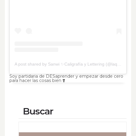
A post shared by Sanwi ✨Caligrafía y Lettering (@laquehaceletras)
Soy partidaria de DESaprender y empezar desde cero
para hacer las cosas bien ❣️
Buscar