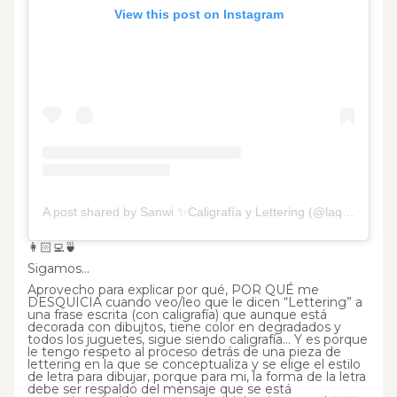
View this post on Instagram
A post shared by Sanwi ✨Caligrafía y Lettering (@laquehaceletras)
👩🏻‍💻🍵
Sigamos…
Aprovecho para explicar por qué, POR QUÉ me
DESQUICIA cuando veo/leo que le dicen “Lettering” a
una frase escrita (con caligrafía) que aunque está
decorada con dibujtos, tiene color en degradados y
todos los juguetes, sigue siendo caligrafía… Y es porque
le tengo respeto al proceso detrás de una pieza de
lettering en la que se conceptualiza y se elige el estilo
de letra para dibujar, porque para mi, la forma de la letra
debe ser respaldo del mensaje que se está