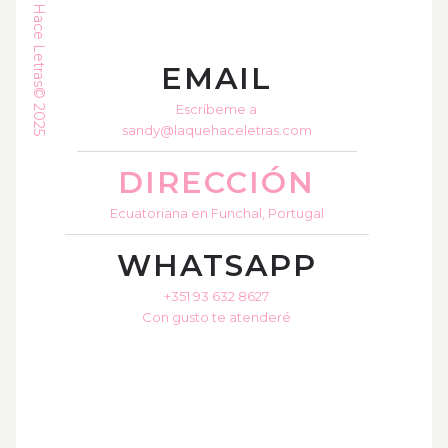
La Que Hace Letras© 2025
EMAIL
Escríbeme a
sandy@laquehaceletras.com
DIRECCIÓN
Ecuatoriana en Funchal, Portugal
WHATSAPP
+351 93 632 8627
Con gusto te atenderé